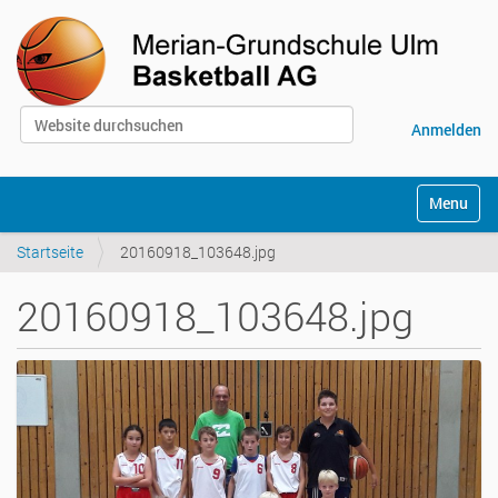
Website durchsuchen
Anmelden
Erweiterte Suche…
S
Toggle na
e
k
Startseite
20160918_103648.jpg
t
i
o
20160918_103648.jpg
n
e
n