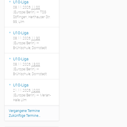
U10-Liga
08.11.2026
11:00
(Europe/Berlin)
— TSG
Söflingen, Harthauser Str.
99, Ulm
U10-Liga
08.11.2026
11:30
(Europe/Berlin)
—
Brühlschule, Dornstadt
U10-Liga
08.11.2026
13:00
(Europe/Berlin)
—
Brühlschule, Dornstadt
U10-Liga
21.11.2026
10:00
(Europe/Berlin)
— Merian-
Halle Ulm
Vergangene Termine
Zukünftige Termine…