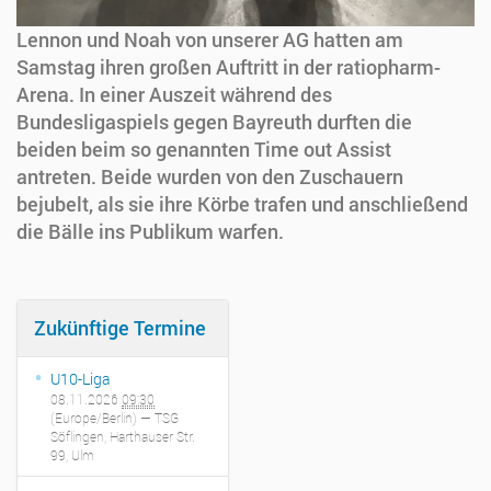
Lennon und Noah von unserer AG hatten am
Samstag ihren großen Auftritt in der ratiopharm-
Arena. In einer Auszeit während des
Bundesligaspiels gegen Bayreuth durften die
beiden beim so genannten Time out Assist
antreten. Beide wurden von den Zuschauern
bejubelt, als sie ihre Körbe trafen und anschließend
die Bälle ins Publikum warfen.
Zukünftige Termine
U10-Liga
08.11.2026
09:30
(Europe/Berlin)
— TSG
Söflingen, Harthauser Str.
99, Ulm