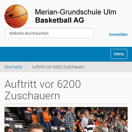
Website durchsuchen
Anmelden
Erweiterte Suche…
S
Toggle na
e
k
Startseite
Auftritt vor 6200 Zuschauern
t
i
o
Auftritt vor 6200
n
e
Zuschauern
n