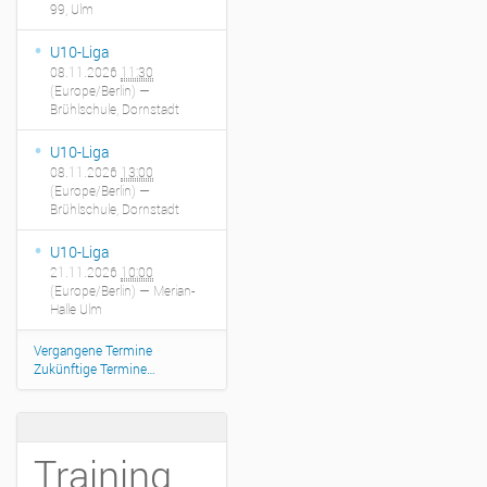
99, Ulm
U10-Liga
08.11.2026
11:30
(Europe/Berlin)
—
Brühlschule, Dornstadt
U10-Liga
08.11.2026
13:00
(Europe/Berlin)
—
Brühlschule, Dornstadt
U10-Liga
21.11.2026
10:00
(Europe/Berlin)
— Merian-
Halle Ulm
Vergangene Termine
Zukünftige Termine…
Training