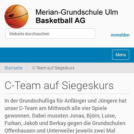
Website durchsuchen
Anmelden
Erweiterte Suche…
S
Toggle na
e
k
Startseite
C-Team auf Siegeskurs
t
i
o
C-Team auf Siegeskurs
n
e
n
In der Grundschulliga für Anfänger und Jüngere hat
unser C-Team am Mittwoch alle vier Spiele
gewonnen. Dabei mussten Jonas, Björn, Luise,
Furkan, Jakob und Berkay gegen die Grundschulen
Offenhausen und Unterweiler jeweils zwei Mal