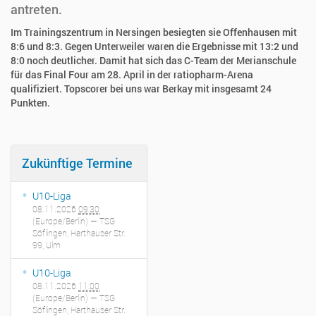
antreten.
Im Trainingszentrum in Nersingen besiegten sie Offenhausen mit
8:6 und 8:3. Gegen Unterweiler waren die Ergebnisse mit 13:2 und
8:0 noch deutlicher. Damit hat sich das C-Team der Merianschule
für das Final Four am 28. April in der ratiopharm-Arena
qualifiziert. Topscorer bei uns war Berkay mit insgesamt 24
Punkten.
Zukünftige Termine
U10-Liga
08.11.2026
09:30
(Europe/Berlin)
— TSG
Söflingen, Harthauser Str.
99, Ulm
U10-Liga
08.11.2026
11:00
(Europe/Berlin)
— TSG
Söflingen, Harthauser Str.