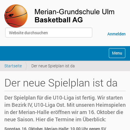
Website durchsuchen
Anmelden
Erweiterte Suche…
S
Toggle na
e
k
Startseite
Der neue Spielplan ist da
t
i
o
Der neue Spielplan ist da
n
e
n
Der Spielplan für die U10-Liga ist fertig. Wir starten
im Bezirk IV, U10-Liga Ost. Mit unseren Heimspielen
in der Merian-Halle eröffnen wir am 16. Oktober die
neue Saison. Hier die Termine im Überblick:
Sonntag, 16. Oktober, Merian-Halle: 10.00 Uhr gegen SV