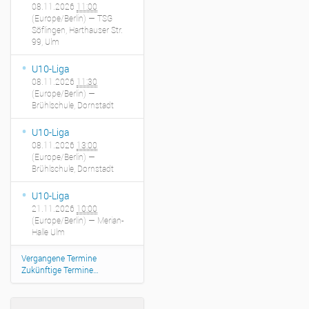
08.11.2026
11:00
(Europe/Berlin)
— TSG
Söflingen, Harthauser Str.
99, Ulm
U10-Liga
08.11.2026
11:30
(Europe/Berlin)
—
Brühlschule, Dornstadt
U10-Liga
08.11.2026
13:00
(Europe/Berlin)
—
Brühlschule, Dornstadt
U10-Liga
21.11.2026
10:00
(Europe/Berlin)
— Merian-
Halle Ulm
Vergangene Termine
Zukünftige Termine…