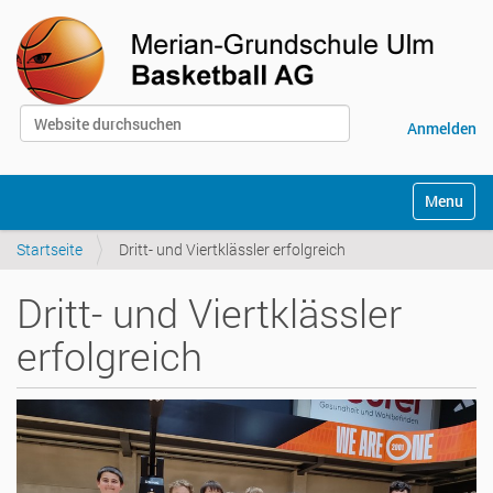
Website durchsuchen
Anmelden
Erweiterte Suche…
S
Toggle na
e
k
Startseite
Dritt- und Viertklässler erfolgreich
t
i
o
Dritt- und Viertklässler
n
e
erfolgreich
n