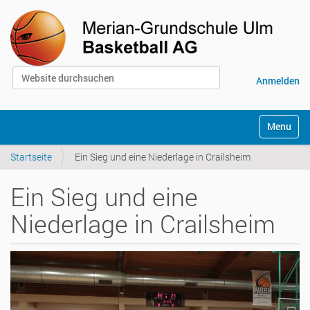
Website durchsuchen
Anmelden
Erweiterte Suche…
S
Toggle na
e
k
Startseite
Ein Sieg und eine Niederlage in Crailsheim
t
i
o
Ein Sieg und eine
n
e
Niederlage in Crailsheim
n