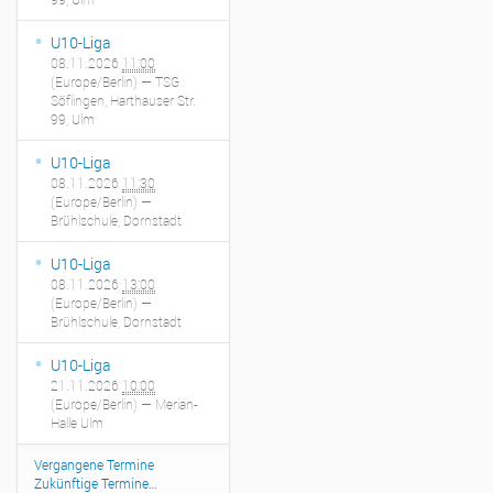
U10-Liga
08.11.2026
11:00
(Europe/Berlin)
— TSG
Söflingen, Harthauser Str.
99, Ulm
U10-Liga
08.11.2026
11:30
(Europe/Berlin)
—
Brühlschule, Dornstadt
U10-Liga
08.11.2026
13:00
(Europe/Berlin)
—
Brühlschule, Dornstadt
U10-Liga
21.11.2026
10:00
(Europe/Berlin)
— Merian-
Halle Ulm
Vergangene Termine
Zukünftige Termine…