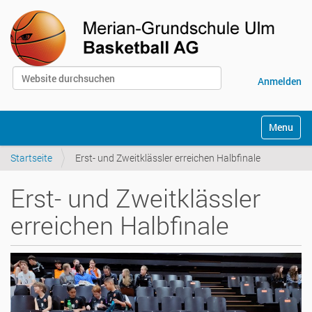
Website durchsuchen
Anmelden
Erweiterte Suche…
S
Toggle na
e
k
Startseite
Erst- und Zweitklässler erreichen Halbfinale
t
i
o
Erst- und Zweitklässler
n
e
erreichen Halbfinale
n