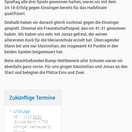
Spieltag alle drei Spiele gewonnen hatten, waren wir mit dem
24:18-Erfolg gegen Einsingen bereits für das Halbfinale
qualifiziert.
Deshalb haben wir danach gleich nochmal gegen die Einsinger
gespielt. Diesmal als Freundschaftsspiel, das wir 41:31 gewonnen
haben. Wir haben uns sehr mit Jonas gefreut, der seinen
allerersten Korb für die Merianschule erzielt hat. Überragender
Mann bei uns war Maximilian, der insgesamt 43 Punkte in den
beiden Spielen beigesteuert hat.
Beim abschließenden Bump-Wettbewerb aller Schulen waren wir
ebenfalls ganz vorne. Für uns gingen Maximilian und Jonas an den
Start und belegten die Plätze Eins und Zwei.
Zukünftige Termine
U10-Liga
08.11.2026
09:30
(Europe/Berlin)
— TSG
Söflingen, Harthauser Str.
99, Ulm