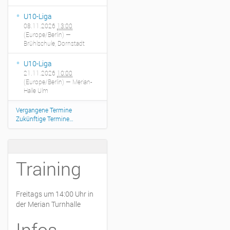
U10-Liga
08.11.2026
13:00
(Europe/Berlin)
—
Brühlschule, Dornstadt
U10-Liga
21.11.2026
10:00
(Europe/Berlin)
— Merian-
Halle Ulm
Vergangene Termine
Zukünftige Termine…
Training
Freitags um 14:00 Uhr in
der Merian Turnhalle
Infos