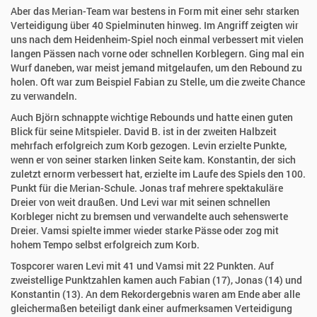
Aber das Merian-Team war bestens in Form mit einer sehr starken
Verteidigung über 40 Spielminuten hinweg. Im Angriff zeigten wir
uns nach dem Heidenheim-Spiel noch einmal verbessert mit vielen
langen Pässen nach vorne oder schnellen Korblegern. Ging mal ein
Wurf daneben, war meist jemand mitgelaufen, um den Rebound zu
holen. Oft war zum Beispiel Fabian zu Stelle, um die zweite Chance
zu verwandeln.
Auch Björn schnappte wichtige Rebounds und hatte einen guten
Blick für seine Mitspieler. David B. ist in der zweiten Halbzeit
mehrfach erfolgreich zum Korb gezogen. Levin erzielte Punkte,
wenn er von seiner starken linken Seite kam. Konstantin, der sich
zuletzt ernorm verbessert hat, erzielte im Laufe des Spiels den 100.
Punkt für die Merian-Schule. Jonas traf mehrere spektakuläre
Dreier von weit draußen. Und Levi war mit seinen schnellen
Korbleger nicht zu bremsen und verwandelte auch sehenswerte
Dreier. Vamsi spielte immer wieder starke Pässe oder zog mit
hohem Tempo selbst erfolgreich zum Korb.
Tospcorer waren Levi mit 41 und Vamsi mit 22 Punkten. Auf
zweistellige Punktzahlen kamen auch Fabian (17), Jonas (14) und
Konstantin (13). An dem Rekordergebnis waren am Ende aber alle
gleichermaßen beteiligt dank einer aufmerksamen Verteidigung