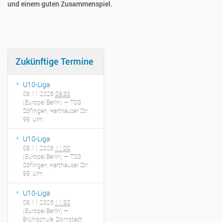
und einem guten Zusammenspiel.
Zukünftige Termine
U10-Liga
08.11.2026
09:30
(Europe/Berlin)
— TSG
Söflingen, Harthauser Str.
99, Ulm
U10-Liga
08.11.2026
11:00
(Europe/Berlin)
— TSG
Söflingen, Harthauser Str.
99, Ulm
U10-Liga
08.11.2026
11:30
(Europe/Berlin)
—
Brühlschule, Dornstadt