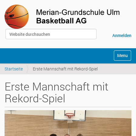
Website durchsuchen
Anmelden
Erweiterte Suche…
S
Toggle na
e
k
Startseite
Erste Mannschaft mit Rekord-Spiel
t
i
o
Erste Mannschaft mit
n
e
Rekord-Spiel
n