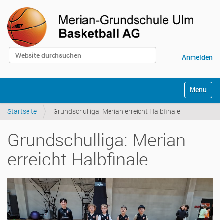
Website durchsuchen
Anmelden
Erweiterte Suche…
S
Toggle na
e
k
Startseite
Grundschulliga: Merian erreicht Halbfinale
t
i
o
Grundschulliga: Merian
n
e
erreicht Halbfinale
n