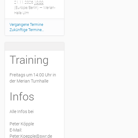
21.11.2026
10:00
(Europe/Berlin)
— Merian-
Halle Ulm
Vergangene Termine
Zukünftige Termine…
Training
Freitags um 14:00 Uhr in
der Merian Turnhalle
Infos
Alle Infos bei
Peter Köpple
E-Mail:
Peter.Koepple@swr.de