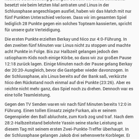
besetzt wie beim letzten Mal antraten und Linus in der
Schlussphase angeschlagen ausfiel, haben wir das Match mit nur
fünf Punkten Unterschied verloren. Dass wir im gesamten Spiel
lediglich 28 Punkte gegen ein solches Topteam kassierten, spricht
für unsere gute Verteidigung.
Die ersten Punkte erzielten Berkay und Nico zur 4:0-Führung. In
den zweiten fünf Minuten war Linus nicht zu stoppen und machte
acht Punkte in Folge. Bis zur Halbzeit gelangen jedoch den
ratiopharm-Kids noch einige Körbe, so dass wir zur großen Pause
12:18 zurück lagen. Einige Minuten nach der Pause gelang Berkay
der 20:20-Ausgleich, bevor die Gastgeber wieder davonzogen. In
der Schlussphase, als Linus bereits auf der Bank saß, verkürzte
Nico den Rückstand noch einmal auf drei Punkte (23:26). Aber es
reichte nicht mehr ganz, das Spiel noch zu drehen. Dennoch war es
eine tolle Teamleistung.
Gegen den TV Senden waren wir nach fünf Minuten bereits 12:0 in
Führung. Einen tollen Einsatz zeigte Furkan, als er seinem
Gegenspieler den Ball abluchste, zum Korb zog und traf. Nach dem
28:2-Halbzeitstand belohnte Yassin seine starke Leistung an
diesem Tag mit seinem ersten Zwei-Punkte-Treffer überhaupt. In
der Schlussphase gelangen Jakob drei sehenswerte Korbleger. Er