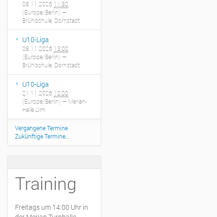
08.11.2026
11:30
(Europe/Berlin)
—
Brühlschule, Dornstadt
U10-Liga
08.11.2026
13:00
(Europe/Berlin)
—
Brühlschule, Dornstadt
U10-Liga
21.11.2026
10:00
(Europe/Berlin)
— Merian-
Halle Ulm
Vergangene Termine
Zukünftige Termine…
Training
Freitags um 14:00 Uhr in
der Merian Turnhalle