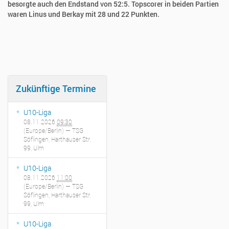
besorgte auch den Endstand von 52:5. Topscorer in beiden Partien
waren Linus und Berkay mit 28 und 22 Punkten.
Zukünftige Termine
U10-Liga
08.11.2026
09:30
(Europe/Berlin)
— TSG
Söflingen, Harthauser Str.
99, Ulm
U10-Liga
08.11.2026
11:00
(Europe/Berlin)
— TSG
Söflingen, Harthauser Str.
99, Ulm
U10-Liga