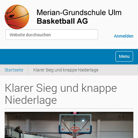
Website durchsuchen
Anmelden
Erweiterte Suche…
S
Toggle na
e
k
Startseite
Klarer Sieg und knappe Niederlage
t
i
o
Klarer Sieg und knappe
n
e
Niederlage
n