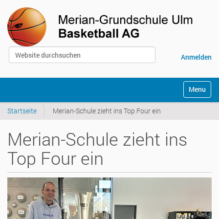
Website durchsuchen
Anmelden
Erweiterte Suche…
S
Toggle na
e
k
Startseite
Merian-Schule zieht ins Top Four ein
t
i
o
Merian-Schule zieht ins
n
e
Top Four ein
n