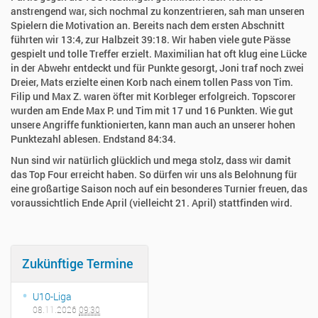
anstrengend war, sich nochmal zu konzentrieren, sah man unseren
Spielern die Motivation an. Bereits nach dem ersten Abschnitt
führten wir 13:4, zur Halbzeit 39:18. Wir haben viele gute Pässe
gespielt und tolle Treffer erzielt. Maximilian hat oft klug eine Lücke
in der Abwehr entdeckt und für Punkte gesorgt, Joni traf noch zwei
Dreier, Mats erzielte einen Korb nach einem tollen Pass von Tim.
Filip und Max Z. waren öfter mit Korbleger erfolgreich. Topscorer
wurden am Ende Max P. und Tim mit 17 und 16 Punkten. Wie gut
unsere Angriffe funktionierten, kann man auch an unserer hohen
Punktezahl ablesen. Endstand 84:34.
Nun sind wir natürlich glücklich und mega stolz, dass wir damit
das Top Four erreicht haben. So dürfen wir uns als Belohnung für
eine großartige Saison noch auf ein besonderes Turnier freuen, das
voraussichtlich Ende April (vielleicht 21. April) stattfinden wird.
Zukünftige Termine
U10-Liga
08.11.2026
09:30