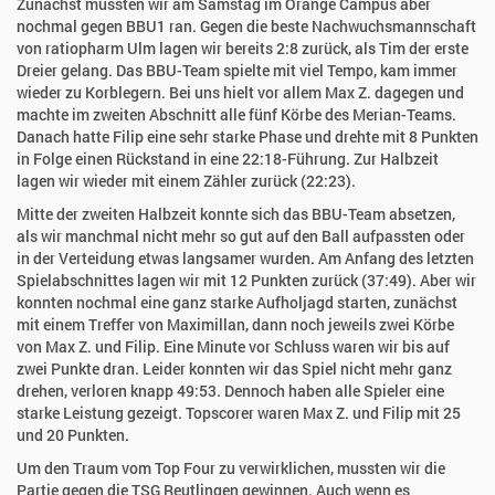
Zunächst mussten wir am Samstag im Orange Campus aber
nochmal gegen BBU1 ran. Gegen die beste Nachwuchsmannschaft
von ratiopharm Ulm lagen wir bereits 2:8 zurück, als Tim der erste
Dreier gelang. Das BBU-Team spielte mit viel Tempo, kam immer
wieder zu Korblegern. Bei uns hielt vor allem Max Z. dagegen und
machte im zweiten Abschnitt alle fünf Körbe des Merian-Teams.
Danach hatte Filip eine sehr starke Phase und drehte mit 8 Punkten
in Folge einen Rückstand in eine 22:18-Führung. Zur Halbzeit
lagen wir wieder mit einem Zähler zurück (22:23).
Mitte der zweiten Halbzeit konnte sich das BBU-Team absetzen,
als wir manchmal nicht mehr so gut auf den Ball aufpassten oder
in der Verteidung etwas langsamer wurden. Am Anfang des letzten
Spielabschnittes lagen wir mit 12 Punkten zurück (37:49). Aber wir
konnten nochmal eine ganz starke Aufholjagd starten, zunächst
mit einem Treffer von Maximillan, dann noch jeweils zwei Körbe
von Max Z. und Filip. Eine Minute vor Schluss waren wir bis auf
zwei Punkte dran. Leider konnten wir das Spiel nicht mehr ganz
drehen, verloren knapp 49:53. Dennoch haben alle Spieler eine
starke Leistung gezeigt. Topscorer waren Max Z. und Filip mit 25
und 20 Punkten.
Um den Traum vom Top Four zu verwirklichen, mussten wir die
Partie gegen die TSG Reutlingen gewinnen. Auch wenn es