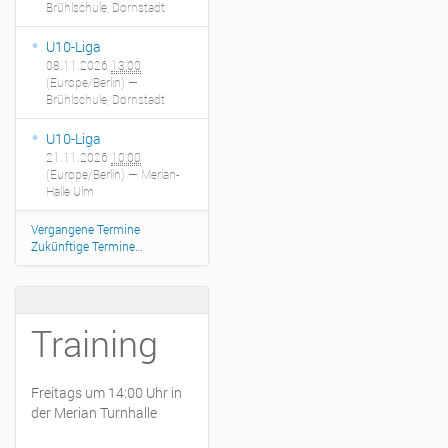
Brühlschule, Dornstadt
U10-Liga
08.11.2026
13:00
(Europe/Berlin)
—
Brühlschule, Dornstadt
U10-Liga
21.11.2026
10:00
(Europe/Berlin)
— Merian-
Halle Ulm
Vergangene Termine
Zukünftige Termine…
Training
Freitags um 14:00 Uhr in
der Merian Turnhalle