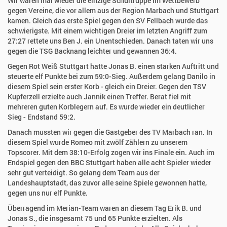
Wir waren mal wieder die einzige Schultruppe im Wettbewerb
gegen Vereine, die vor allem aus der Region Marbach und Stuttgart
kamen. Gleich das erste Spiel gegen den SV Fellbach wurde das
schwierigste. Mit einem wichtigen Dreier im letzten Angriff zum
27:27 rettete uns Ben J. ein Unentschieden. Danach taten wir uns
gegen die TSG Backnang leichter und gewannen 36:4.
Gegen Rot Weiß Stuttgart hatte Jonas B. einen starken Auftritt und
steuerte elf Punkte bei zum 59:0-Sieg. Außerdem gelang Danilo in
diesem Spiel sein erster Korb - gleich ein Dreier. Gegen den TSV
Kupferzell erzielte auch Jannik einen Treffer. Berat fiel mit
mehreren guten Korblegern auf. Es wurde wieder ein deutlicher
Sieg - Endstand 59:2.
Danach mussten wir gegen die Gastgeber des TV Marbach ran. In
diesem Spiel wurde Romeo mit zwölf Zählern zu unserem
Topscorer. Mit dem 38:10-Erfolg zogen wir ins Finale ein. Auch im
Endspiel gegen den BBC Stuttgart haben alle acht Spieler wieder
sehr gut verteidigt. So gelang dem Team aus der
Landeshauptstadt, das zuvor alle seine Spiele gewonnen hatte,
gegen uns nur elf Punkte.
Überragend im Merian-Team waren an diesem Tag Erik B. und
Jonas S., die insgesamt 75 und 65 Punkte erzielten. Als