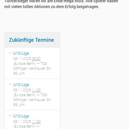
Turniersieger waren wir am Ende mega stolz. Alle Spieler haben
mit vielen tollen Aktionen zu dem Erfolg beigetragen.
Zukünftige Termine
U10-Liga
08.11.2026
09:30
(Europe/Berlin)
— TSG
Söflingen, Harthauser Str.
99, Ulm
U10-Liga
08.11.2026
11:00
(Europe/Berlin)
— TSG
Söflingen, Harthauser Str.
99, Ulm
U10-Liga
08.11.2026
11:30
(Europe/Berlin)
—