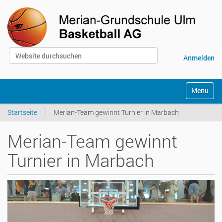
Website durchsuchen
Anmelden
Erweiterte Suche…
S
Toggle na
e
k
Startseite
Merian-Team gewinnt Turnier in Marbach
t
i
o
Merian-Team gewinnt
n
e
Turnier in Marbach
n