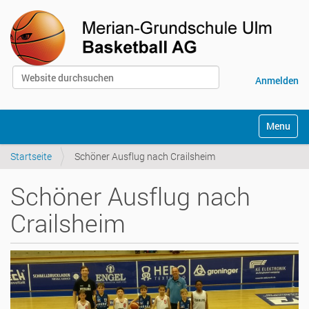
Website durchsuchen
Anmelden
Erweiterte Suche…
S
Toggle na
e
k
Startseite
Schöner Ausflug nach Crailsheim
t
i
o
Schöner Ausflug nach
n
e
Crailsheim
n