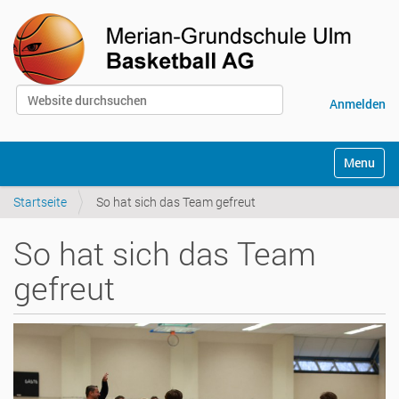
Website durchsuchen
Anmelden
Erweiterte Suche…
S
Toggle na
e
k
Startseite
So hat sich das Team gefreut
t
i
o
So hat sich das Team
n
e
gefreut
n