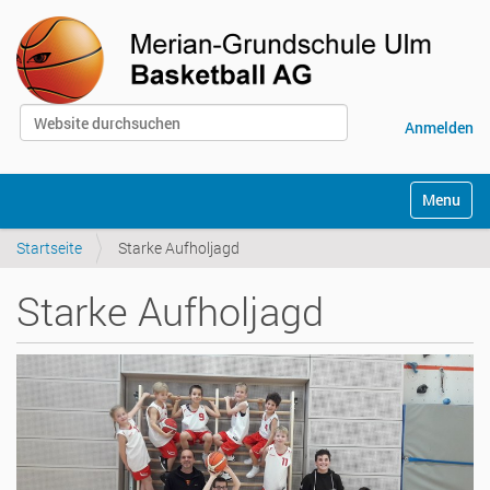
Website durchsuchen
Anmelden
Erweiterte Suche…
S
Toggle na
e
k
Startseite
Starke Aufholjagd
t
i
o
Starke Aufholjagd
n
e
n