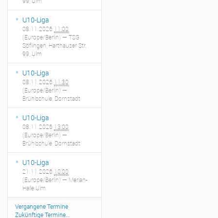
99, Ulm
U10-Liga
08.11.2026
11:00
(Europe/Berlin)
— TSG
Söflingen, Harthauser Str.
99, Ulm
U10-Liga
08.11.2026
11:30
(Europe/Berlin)
—
Brühlschule, Dornstadt
U10-Liga
08.11.2026
13:00
(Europe/Berlin)
—
Brühlschule, Dornstadt
U10-Liga
21.11.2026
10:00
(Europe/Berlin)
— Merian-
Halle Ulm
Vergangene Termine
Zukünftige Termine…