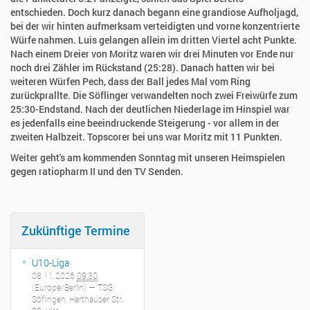
entschieden. Doch kurz danach begann eine grandiose Aufholjagd,
bei der wir hinten aufmerksam verteidigten und vorne konzentrierte
Würfe nahmen. Luis gelangen allein im dritten Viertel acht Punkte.
Nach einem Dreier von Moritz waren wir drei Minuten vor Ende nur
noch drei Zähler im Rückstand (25:28). Danach hatten wir bei
weiteren Würfen Pech, dass der Ball jedes Mal vom Ring
zurückprallte. Die Söflinger verwandelten noch zwei Freiwürfe zum
25:30-Endstand. Nach der deutlichen Niederlage im Hinspiel war
es jedenfalls eine beeindruckende Steigerung - vor allem in der
zweiten Halbzeit. Topscorer bei uns war Moritz mit 11 Punkten.
Weiter geht's am kommenden Sonntag mit unseren Heimspielen
gegen ratiopharm II und den TV Senden.
Zukünftige Termine
U10-Liga
08.11.2026
09:30
(Europe/Berlin)
— TSG
Söflingen, Harthauser Str.