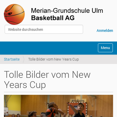
Website durchsuchen
Anmelden
Erweiterte Suche…
S
Toggle na
e
k
Startseite
Tolle Bilder vom New Years Cup
t
i
o
Tolle Bilder vom New
n
e
Years Cup
n