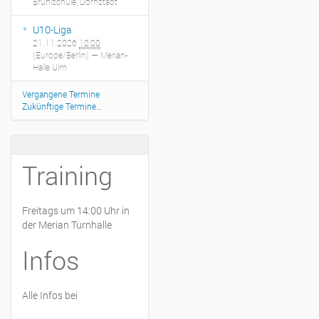
Brühlschule, Dornstadt
U10-Liga
21.11.2026
10:00
(Europe/Berlin)
— Merian-
Halle Ulm
Vergangene Termine
Zukünftige Termine…
Training
Freitags um 14:00 Uhr in
der Merian Turnhalle
Infos
Alle Infos bei