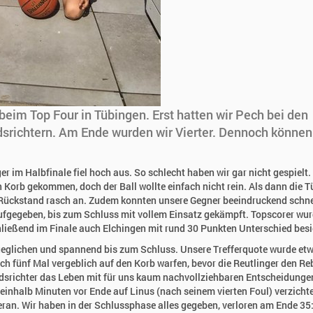
beim Top Four in Tübingen. Erst hatten wir Pech bei den
srichtern. Am Ende wurden wir Vierter. Dennoch können
 im Halbfinale fiel hoch aus. So schlecht haben wir gar nicht gespielt.
n Korb gekommen, doch der Ball wollte einfach nicht rein. Als dann die T
r Rückstand rasch an. Zudem konnten unsere Gegner beeindruckend schne
aufgegeben, bis zum Schluss mit vollem Einsatz gekämpft. Topscorer wur
hließend im Finale auch Elchingen mit rund 30 Punkten Unterschied besi
sgeglichen und spannend bis zum Schluss. Unsere Trefferquote wurde et
ch fünf Mal vergeblich auf den Korb warfen, bevor die Reutlinger den R
srichter das Leben mit für uns kaum nachvollziehbaren Entscheidunge
ieinhalb Minuten vor Ende auf Linus (nach seinem vierten Foul) verzicht
an. Wir haben in der Schlussphase alles gegeben, verloren am Ende 35