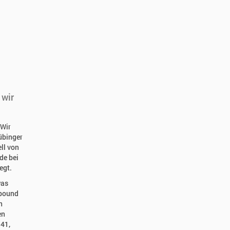
 wir
 Wir
übinger
ll von
de bei
egt.
was
ebound
n
en
:41,