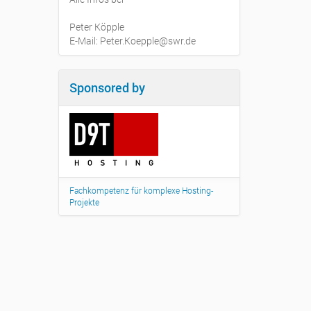
Peter Köpple
E-Mail: Peter.Koepple@swr.de
Sponsored by
Fachkompetenz für komplexe Hosting-
Projekte