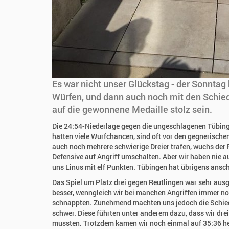
Es war nicht unser Glückstag - der Sonntag 
Würfen, und dann auch noch mit den Schied
auf die gewonnene Medaille stolz sein.
Die 24:54-Niederlage gegen die ungeschlagenen Tübinger
hatten viele Wurfchancen, sind oft vor den gegnerische
auch noch mehrere schwierige Dreier trafen, wuchs de
Defensive auf Angriff umschalten. Aber wir haben nie 
uns Linus mit elf Punkten. Tübingen hat übrigens ansc
Das Spiel um Platz drei gegen Reutlingen war sehr au
besser, wenngleich wir bei manchen Angriffen immer no
schnappten. Zunehmend machten uns jedoch die Schied
schwer. Diese führten unter anderem dazu, dass wir dre
mussten. Trotzdem kamen wir noch einmal auf 35:36 her