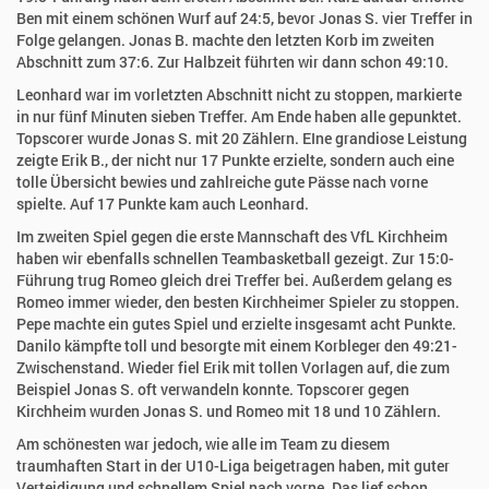
Ben mit einem schönen Wurf auf 24:5, bevor Jonas S. vier Treffer in
Folge gelangen. Jonas B. machte den letzten Korb im zweiten
Abschnitt zum 37:6. Zur Halbzeit führten wir dann schon 49:10.
Leonhard war im vorletzten Abschnitt nicht zu stoppen, markierte
in nur fünf Minuten sieben Treffer. Am Ende haben alle gepunktet.
Topscorer wurde Jonas S. mit 20 Zählern. EIne grandiose Leistung
zeigte Erik B., der nicht nur 17 Punkte erzielte, sondern auch eine
tolle Übersicht bewies und zahlreiche gute Pässe nach vorne
spielte. Auf 17 Punkte kam auch Leonhard.
Im zweiten Spiel gegen die erste Mannschaft des VfL Kirchheim
haben wir ebenfalls schnellen Teambasketball gezeigt. Zur 15:0-
Führung trug Romeo gleich drei Treffer bei. Außerdem gelang es
Romeo immer wieder, den besten Kirchheimer Spieler zu stoppen.
Pepe machte ein gutes Spiel und erzielte insgesamt acht Punkte.
Danilo kämpfte toll und besorgte mit einem Korbleger den 49:21-
Zwischenstand. Wieder fiel Erik mit tollen Vorlagen auf, die zum
Beispiel Jonas S. oft verwandeln konnte. Topscorer gegen
Kirchheim wurden Jonas S. und Romeo mit 18 und 10 Zählern.
Am schönesten war jedoch, wie alle im Team zu diesem
traumhaften Start in der U10-Liga beigetragen haben, mit guter
Verteidigung und schnellem Spiel nach vorne. Das lief schon