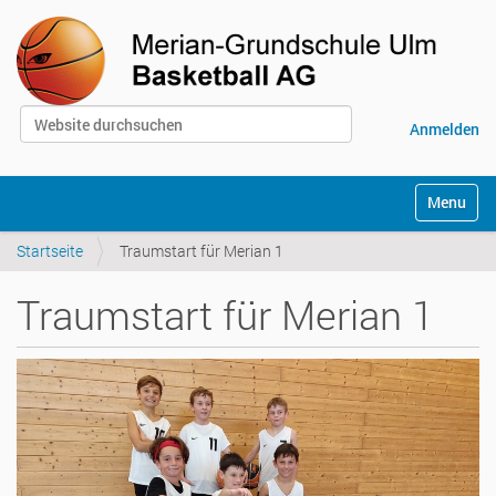
Website durchsuchen
Anmelden
Erweiterte Suche…
S
Toggle na
e
k
Startseite
Traumstart für Merian 1
t
i
o
Traumstart für Merian 1
n
e
n