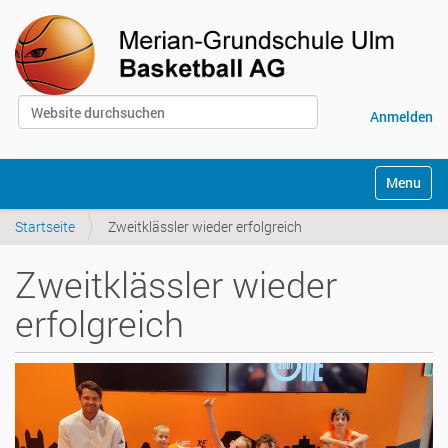
Website durchsuchen
Anmelden
Erweiterte Suche…
S
Toggle na
e
k
Startseite
Zweitklässler wieder erfolgreich
t
i
o
Zweitklässler wieder
n
e
erfolgreich
n