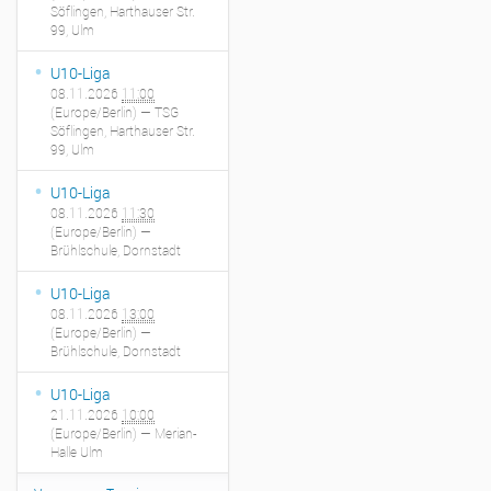
Söflingen, Harthauser Str.
99, Ulm
U10-Liga
08.11.2026
11:00
(Europe/Berlin)
— TSG
Söflingen, Harthauser Str.
99, Ulm
U10-Liga
08.11.2026
11:30
(Europe/Berlin)
—
Brühlschule, Dornstadt
U10-Liga
08.11.2026
13:00
(Europe/Berlin)
—
Brühlschule, Dornstadt
U10-Liga
21.11.2026
10:00
(Europe/Berlin)
— Merian-
Halle Ulm