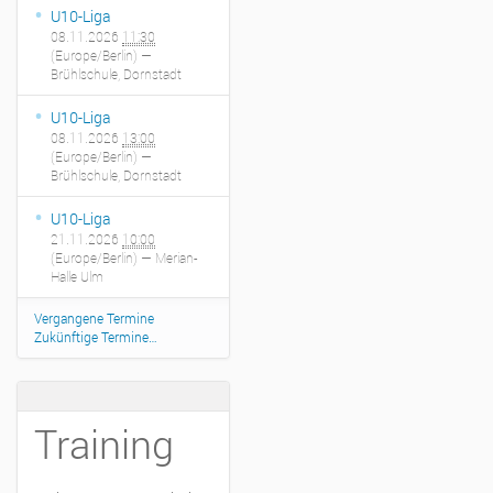
U10-Liga
08.11.2026
11:30
(Europe/Berlin)
—
Brühlschule, Dornstadt
U10-Liga
08.11.2026
13:00
(Europe/Berlin)
—
Brühlschule, Dornstadt
U10-Liga
21.11.2026
10:00
(Europe/Berlin)
— Merian-
Halle Ulm
Vergangene Termine
Zukünftige Termine…
Training