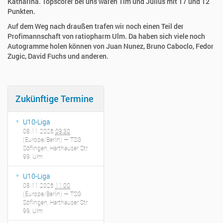
Katharina. Topscorer bei uns waren Tim und Julius mit 17 und 12
Punkten.
Auf dem Weg nach draußen trafen wir noch einen Teil der
Profimannschaft von ratiopharm Ulm. Da haben sich viele noch
Autogramme holen können von Juan Nunez, Bruno Caboclo, Fedor
Zugic, David Fuchs und anderen.
Zukünftige Termine
U10-Liga
08.11.2026
09:30
(Europe/Berlin)
— TSG
Söflingen, Harthauser Str.
99, Ulm
U10-Liga
08.11.2026
11:00
(Europe/Berlin)
— TSG
Söflingen, Harthauser Str.
99, Ulm