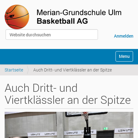
Website durchsuchen
Anmelden
Erweiterte Suche…
S
Toggle na
e
k
Startseite
Auch Dritt- und Viertklässler an der Spitze
t
i
o
Auch Dritt- und
n
e
Viertklässler an der Spitze
n