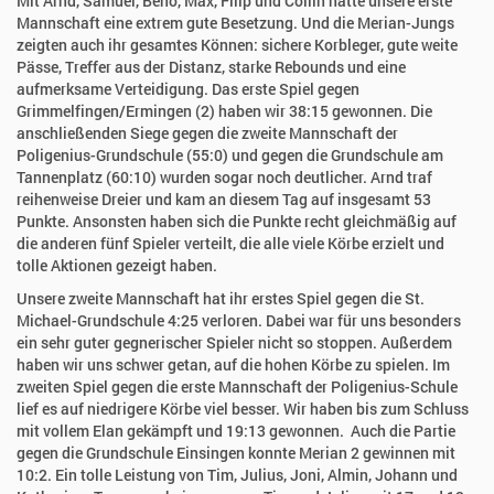
Mit Arnd, Samuel, Beno, Max, Filip und Collin hatte unsere erste
Mannschaft eine extrem gute Besetzung. Und die Merian-Jungs
zeigten auch ihr gesamtes Können: sichere Korbleger, gute weite
Pässe, Treffer aus der Distanz, starke Rebounds und eine
aufmerksame Verteidigung. Das erste Spiel gegen
Grimmelfingen/Ermingen (2) haben wir 38:15 gewonnen. Die
anschließenden Siege gegen die zweite Mannschaft der
Poligenius-Grundschule (55:0) und gegen die Grundschule am
Tannenplatz (60:10) wurden sogar noch deutlicher. Arnd traf
reihenweise Dreier und kam an diesem Tag auf insgesamt 53
Punkte. Ansonsten haben sich die Punkte recht gleichmäßig auf
die anderen fünf Spieler verteilt, die alle viele Körbe erzielt und
tolle Aktionen gezeigt haben.
Unsere zweite Mannschaft hat ihr erstes Spiel gegen die St.
Michael-Grundschule 4:25 verloren. Dabei war für uns besonders
ein sehr guter gegnerischer Spieler nicht so stoppen. Außerdem
haben wir uns schwer getan, auf die hohen Körbe zu spielen. Im
zweiten Spiel gegen die erste Mannschaft der Poligenius-Schule
lief es auf niedrigere Körbe viel besser. Wir haben bis zum Schluss
mit vollem Elan gekämpft und 19:13 gewonnen. Auch die Partie
gegen die Grundschule Einsingen konnte Merian 2 gewinnen mit
10:2. Ein tolle Leistung von Tim, Julius, Joni, Almin, Johann und