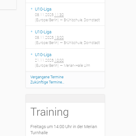
U10-Liga
08.11.2026
11:30
(Europe/Berlin)
— Brühlschule, Dornstadt
U10-Liga
08.11.2026
13:00
(Europe/Berlin)
— Brühlschule, Dornstadt
U10-Liga
21.11.2026
10:00
(Europe/Berlin)
— Merian-Halle Ulm
Vergangene Termine
Zukünftige Termine…
Training
Freitags um 14:00 Uhr in der Merian
Turnhalle