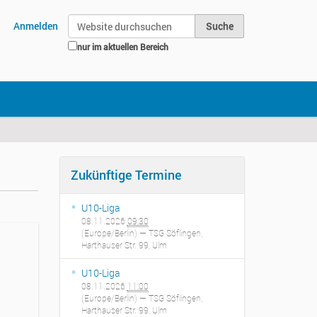
Website durchsuchen
Anmelden
nur im aktuellen Bereich
Erweiterte Suche…
Zukünftige Termine
U10-Liga
08.11.2026
09:30
(Europe/Berlin)
— TSG Söflingen,
Harthauser Str. 99, Ulm
U10-Liga
08.11.2026
11:00
(Europe/Berlin)
— TSG Söflingen,
Harthauser Str. 99, Ulm