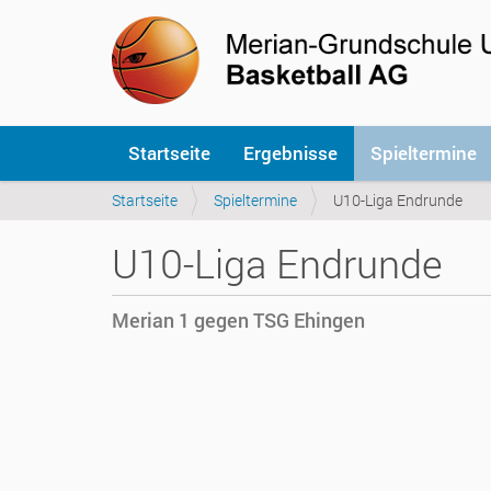
S
Startseite
Ergebnisse
Spieltermine
e
k
S
Startseite
Spieltermine
U10-Liga Endrunde
t
i
i
e
o
U10-Liga Endrunde
s
n
i
e
n
n
Merian 1 gegen TSG Ehingen
d
h
h
i
t
e
t
r
p
:
s
:
/