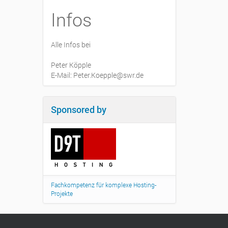
Infos
Alle Infos bei
Peter Köpple
E-Mail: Peter.Koepple@swr.de
Sponsored by
Fachkompetenz für komplexe Hosting-
Projekte