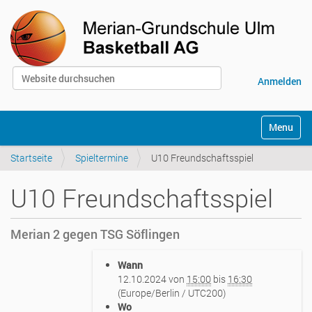
Website durchsuchen
Anmelden
Erweiterte Suche…
S
Toggle na
e
k
Startseite
Spieltermine
U10 Freundschaftsspiel
t
i
o
U10 Freundschaftsspiel
n
e
n
Merian 2 gegen TSG Söflingen
h
Wann
t
12.10.2024
von
15:00
bis
16:30
t
(Europe/Berlin / UTC200)
p
Wo
s