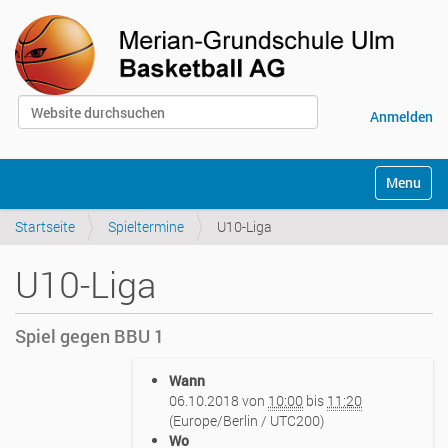
Website durchsuchen
Anmelden
Erweiterte Suche…
S
Toggle na
e
k
Startseite
Spieltermine
U10-Liga
t
i
o
U10-Liga
n
e
n
Spiel gegen BBU 1
h
Wann
t
06.10.2018
von
10:00
bis
11:20
t
(Europe/Berlin / UTC200)
p
Wo
s