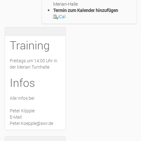
Merian-Halle
:
Termin zum Kalender hinzufügen
/
iCal
/
w
w
w
Training
.
m
e
Freitags um 14:00 Uhr in
r
der Merian Turnhalle
i
a
Infos
n
-
b
Alle Infos bei
a
s
Peter Köpple
k
E-Mail:
e
Peter.Koepple@swr.de
t
b
a