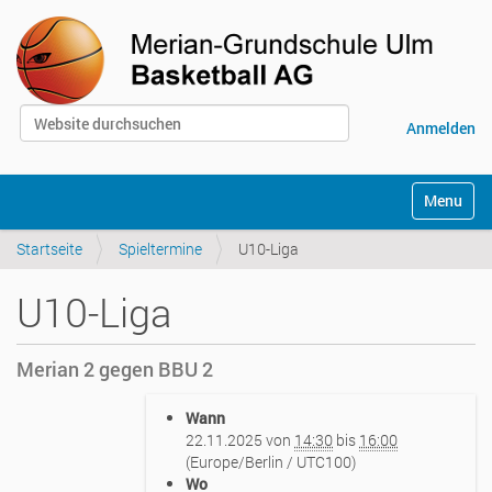
Website durchsuchen
Anmelden
Erweiterte Suche…
S
Toggle na
e
k
Startseite
Spieltermine
U10-Liga
t
i
o
U10-Liga
n
e
n
Merian 2 gegen BBU 2
h
Wann
t
22.11.2025
von
14:30
bis
16:00
t
(Europe/Berlin / UTC100)
p
Wo
s