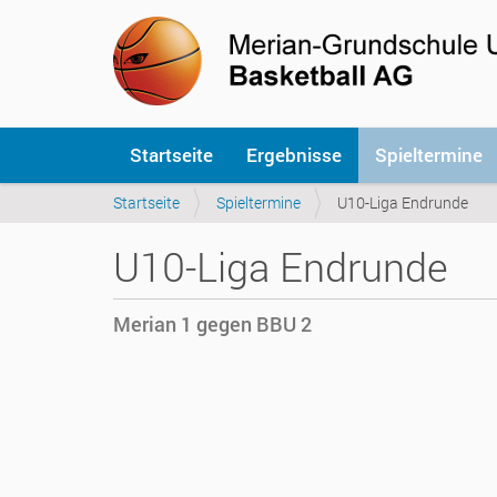
S
Startseite
Ergebnisse
Spieltermine
e
k
S
Startseite
Spieltermine
U10-Liga Endrunde
t
i
i
e
o
U10-Liga Endrunde
s
n
i
e
n
n
Merian 1 gegen BBU 2
d
h
h
i
t
e
t
r
p
:
s
:
/