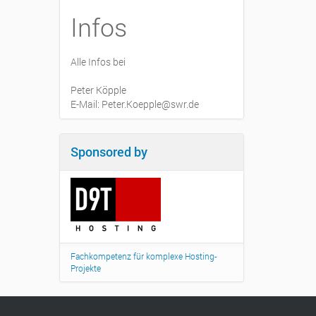
Infos
Alle Infos bei
Peter Köpple
E-Mail: Peter.Koepple@swr.de
Sponsored by
Fachkompetenz für komplexe Hosting-
Projekte