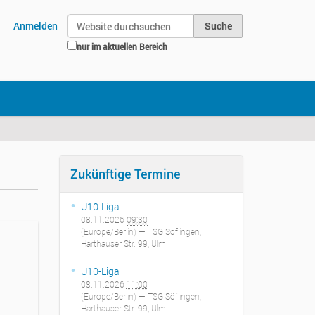
Website durchsuchen
Anmelden
nur im aktuellen Bereich
Erweiterte Suche…
Zukünftige Termine
U10-Liga
08.11.2026
09:30
(Europe/Berlin)
— TSG Söflingen,
Harthauser Str. 99, Ulm
U10-Liga
08.11.2026
11:00
(Europe/Berlin)
— TSG Söflingen,
Harthauser Str. 99, Ulm