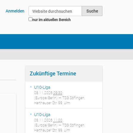
Website durchsuchen
Anmelden
nur im aktuellen Bereich
Erweiterte Suche…
Zukünftige Termine
U10-Liga
08.11.2026
09:30
(Europe/Berlin)
— TSG Söflingen,
Harthauser Str. 99, Ulm
U10-Liga
08.11.2026
11:00
(Europe/Berlin)
— TSG Söflingen,
Harthauser Str. 99, Ulm