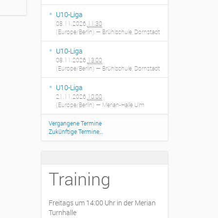
U10-Liga
08.11.2026
11:30
(Europe/Berlin)
— Brühlschule, Dornstadt
U10-Liga
08.11.2026
13:00
(Europe/Berlin)
— Brühlschule, Dornstadt
U10-Liga
21.11.2026
10:00
(Europe/Berlin)
— Merian-Halle Ulm
Vergangene Termine
Zukünftige Termine…
Training
Freitags um 14:00 Uhr in der Merian
Turnhalle