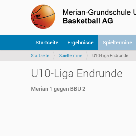
S
Startseite
Ergebnisse
Spieltermine
e
k
S
Startseite
Spieltermine
U10-Liga Endrunde
t
i
i
e
o
U10-Liga Endrunde
s
n
i
e
n
n
Merian 1 gegen BBU 2
d
h
h
i
t
e
t
r
p
:
s
:
/