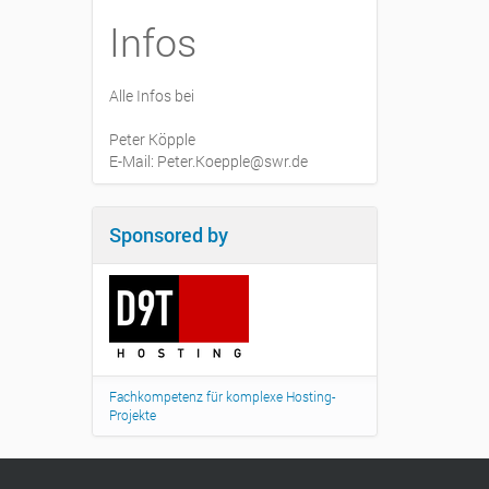
Infos
Alle Infos bei
Peter Köpple
E-Mail: Peter.Koepple@swr.de
Sponsored by
Fachkompetenz für komplexe Hosting-
Projekte