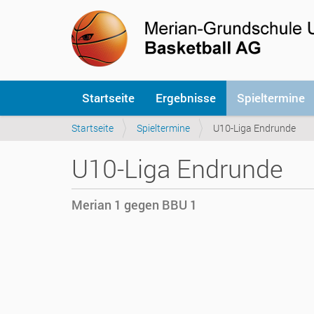
S
Startseite
Ergebnisse
Spieltermine
e
k
S
Startseite
Spieltermine
U10-Liga Endrunde
t
i
i
e
o
U10-Liga Endrunde
s
n
i
e
n
n
Merian 1 gegen BBU 1
d
h
h
i
t
e
t
r
p
:
s
:
/