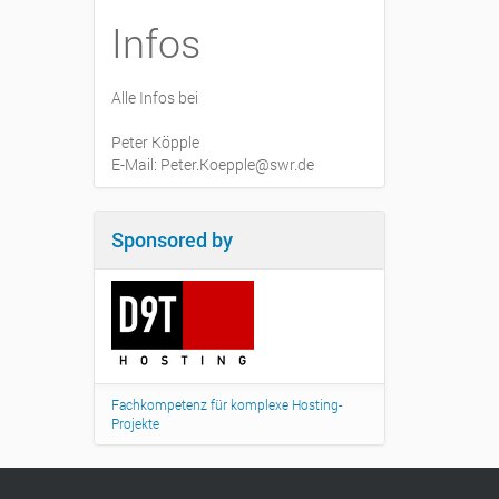
Infos
Alle Infos bei
Peter Köpple
E-Mail: Peter.Koepple@swr.de
Sponsored by
Fachkompetenz für komplexe Hosting-
Projekte