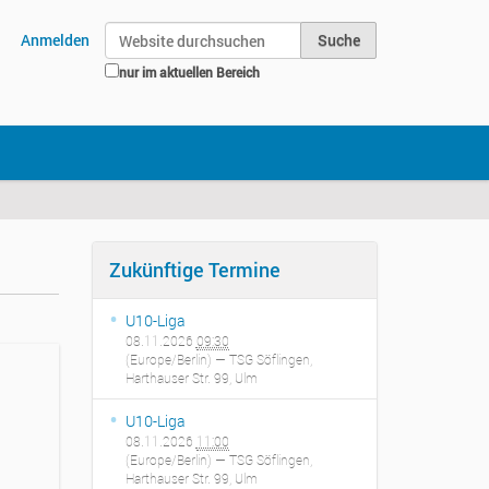
Website durchsuchen
Anmelden
nur im aktuellen Bereich
Erweiterte Suche…
Zukünftige Termine
U10-Liga
08.11.2026
09:30
(Europe/Berlin)
— TSG Söflingen,
Harthauser Str. 99, Ulm
U10-Liga
08.11.2026
11:00
(Europe/Berlin)
— TSG Söflingen,
Harthauser Str. 99, Ulm