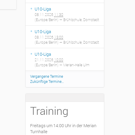
U10-Liga
08.11.2026
11:30
(Europe/Berlin)
— Brühlschule, Dornstadt
U10-Liga
08.11.2026
13:00
(Europe/Berlin)
— Brühlschule, Dornstadt
U10-Liga
21.11.2026
10:00
(Europe/Berlin)
— Merian-Halle Ulm
Vergangene Termine
Zukünftige Termine…
Training
Freitags um 14:00 Uhr in der Merian
Turnhalle