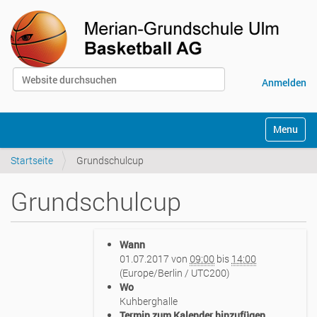
Website durchsuchen
Anmelden
Erweiterte Suche…
S
Toggle na
e
k
Startseite
Grundschulcup
t
i
o
Grundschulcup
n
e
n
h
Wann
t
01.07.2017
von
09:00
bis
14:00
t
(Europe/Berlin / UTC200)
p
Wo
s
Kuhberghalle
:
Termin zum Kalender hinzufügen