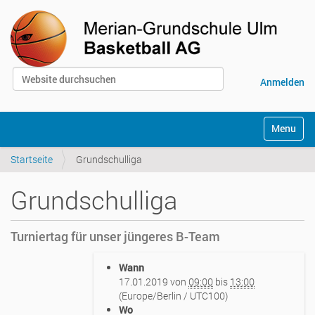
Website durchsuchen
Anmelden
Erweiterte Suche…
S
Toggle na
e
k
Startseite
Grundschulliga
t
i
o
Grundschulliga
n
e
n
Turniertag für unser jüngeres B-Team
h
Wann
t
17.01.2019
von
09:00
bis
13:00
t
(Europe/Berlin / UTC100)
p
Wo
s