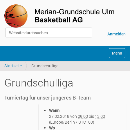
Website durchsuchen
Anmelden
Erweiterte Suche…
S
Toggle na
e
k
Startseite
Grundschulliga
t
i
o
Grundschulliga
n
e
n
Turniertag für unser jüngeres B-Team
h
Wann
t
27.02.2018
von
09:00
bis
13:00
t
(Europe/Berlin / UTC100)
p
Wo
s