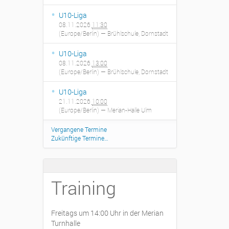
U10-Liga
08.11.2026
11:30
(Europe/Berlin)
— Brühlschule, Dornstadt
U10-Liga
08.11.2026
13:00
(Europe/Berlin)
— Brühlschule, Dornstadt
U10-Liga
21.11.2026
10:00
(Europe/Berlin)
— Merian-Halle Ulm
Vergangene Termine
Zukünftige Termine…
Training
Freitags um 14:00 Uhr in der Merian
Turnhalle