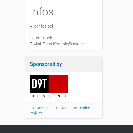
Infos
Alle Infos bei
Peter Köpple
E-Mail: Peter.Koepple@swr.de
Sponsored by
Fachkompetenz für komplexe Hosting-
Projekte