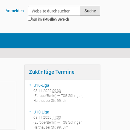
Website durchsuchen
Anmelden
nur im aktuellen Bereich
Erweiterte Suche…
Zukünftige Termine
U10-Liga
08.11.2026
09:30
(Europe/Berlin)
— TSG Söflingen,
Harthauser Str. 99, Ulm
U10-Liga
08.11.2026
11:00
(Europe/Berlin)
— TSG Söflingen,
Harthauser Str. 99, Ulm