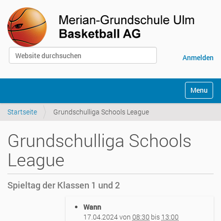
Website durchsuchen
Anmelden
Erweiterte Suche…
S
Toggle na
e
k
Startseite
Grundschulliga Schools League
t
i
o
Grundschulliga Schools
n
e
League
n
Spieltag der Klassen 1 und 2
h
Wann
t
17.04.2024
von
08:30
bis
13:00
t