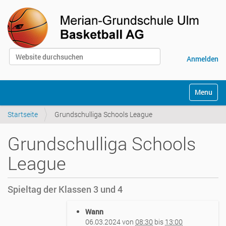
Website durchsuchen
Anmelden
Erweiterte Suche…
S
Toggle na
e
k
Startseite
Grundschulliga Schools League
t
i
o
Grundschulliga Schools
n
e
League
n
Spieltag der Klassen 3 und 4
h
Wann
t
06.03.2024
von
08:30
bis
13:00
t