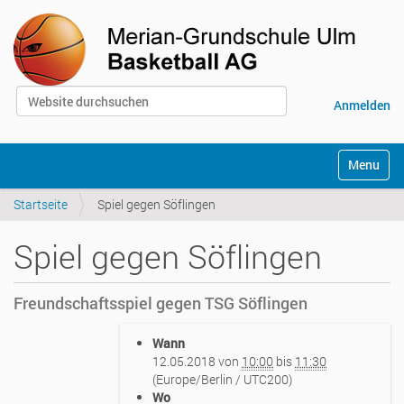
Website durchsuchen
Anmelden
Erweiterte Suche…
S
Toggle na
e
k
Startseite
Spiel gegen Söflingen
t
i
o
Spiel gegen Söflingen
n
e
n
Freundschaftsspiel gegen TSG Söflingen
h
Wann
t
12.05.2018
von
10:00
bis
11:30
t
(Europe/Berlin / UTC200)
p
Wo
s