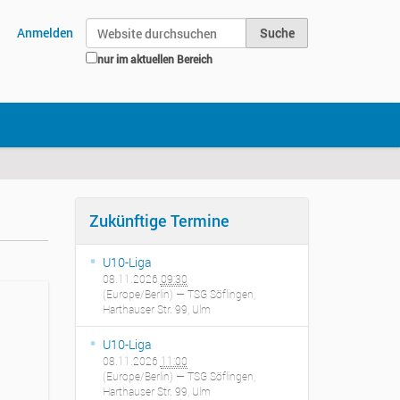
Website durchsuchen
Anmelden
nur im aktuellen Bereich
Erweiterte Suche…
Zukünftige Termine
U10-Liga
08.11.2026
09:30
(Europe/Berlin)
— TSG Söflingen,
Harthauser Str. 99, Ulm
U10-Liga
08.11.2026
11:00
(Europe/Berlin)
— TSG Söflingen,
Harthauser Str. 99, Ulm