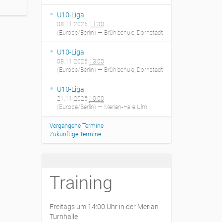
U10-Liga
08.11.2026
11:30
(Europe/Berlin)
— Brühlschule, Dornstadt
U10-Liga
08.11.2026
13:00
(Europe/Berlin)
— Brühlschule, Dornstadt
U10-Liga
21.11.2026
10:00
(Europe/Berlin)
— Merian-Halle Ulm
Vergangene Termine
Zukünftige Termine…
Training
Freitags um 14:00 Uhr in der Merian
Turnhalle