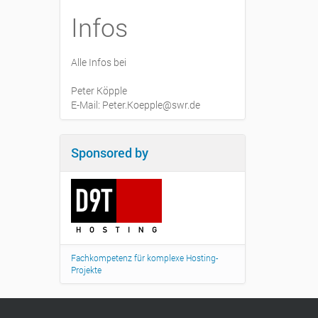
Infos
Alle Infos bei
Peter Köpple
E-Mail: Peter.Koepple@swr.de
Sponsored by
Fachkompetenz für komplexe Hosting-
Projekte