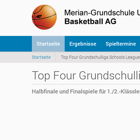
S
Startseite
Ergebnisse
Spieltermine
e
k
S
Startseite
Top Four Grundschulliga Schools League
t
i
i
e
o
Top Four Grundschull
s
n
i
e
n
n
Halbfinale und Finalspiele für 1./2.-Klässle
d
h
h
i
t
e
t
r
p
:
s
:
/