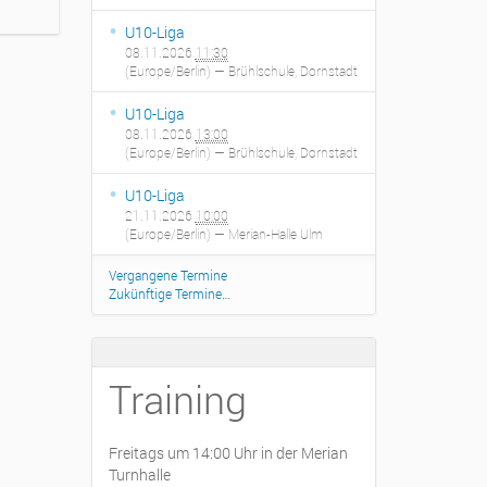
U10-Liga
08.11.2026
11:30
(Europe/Berlin)
— Brühlschule, Dornstadt
U10-Liga
08.11.2026
13:00
(Europe/Berlin)
— Brühlschule, Dornstadt
U10-Liga
21.11.2026
10:00
(Europe/Berlin)
— Merian-Halle Ulm
Vergangene Termine
Zukünftige Termine…
Training
Freitags um 14:00 Uhr in der Merian
Turnhalle