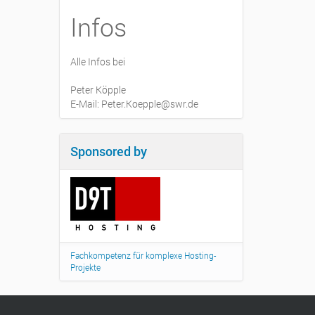
Infos
Alle Infos bei
Peter Köpple
E-Mail: Peter.Koepple@swr.de
Sponsored by
Fachkompetenz für komplexe Hosting-
Projekte