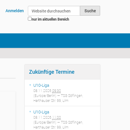
Website durchsuchen
Anmelden
nur im aktuellen Bereich
Erweiterte Suche…
Zukünftige Termine
U10-Liga
08.11.2026
09:30
(Europe/Berlin)
— TSG Söflingen,
Harthauser Str. 99, Ulm
U10-Liga
08.11.2026
11:00
(Europe/Berlin)
— TSG Söflingen,
Harthauser Str. 99, Ulm