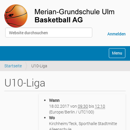
Website durchsuchen
Anmelden
Erweiterte Suche…
S
Toggle na
e
k
Startseite
U10-Liga
t
i
o
U10-Liga
n
e
n
h
Wann
t
18.02.2017
von
09:30
bis
12:10
t
(Europe/Berlin / UTC100)
p
Wo
s
Kirchheim/Teck, Sporthalle Stadtmitte
:
Alleenschule