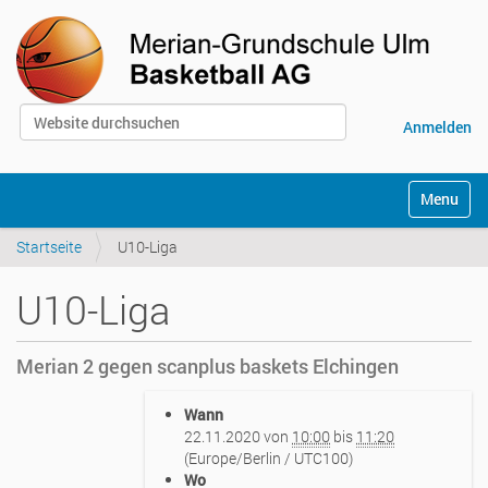
Website durchsuchen
Anmelden
Erweiterte Suche…
S
Toggle na
e
k
Startseite
U10-Liga
t
i
o
U10-Liga
n
e
n
Merian 2 gegen scanplus baskets Elchingen
h
Wann
t
22.11.2020
von
10:00
bis
11:20
t
(Europe/Berlin / UTC100)
p
Wo
s