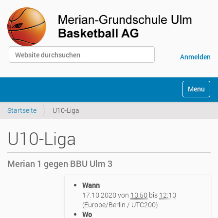
Website durchsuchen
Anmelden
Erweiterte Suche…
S
Toggle na
e
k
Startseite
U10-Liga
t
i
o
U10-Liga
n
e
n
Merian 1 gegen BBU Ulm 3
h
Wann
t
17.10.2020
von
10:50
bis
12:10
t
(Europe/Berlin / UTC200)
p
Wo
s