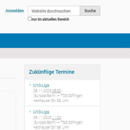
Website durchsuchen
Anmelden
nur im aktuellen Bereich
Erweiterte Suche…
Zukünftige Termine
U10-Liga
08.11.2026
09:30
(Europe/Berlin)
— TSG Söflingen,
Harthauser Str. 99, Ulm
U10-Liga
08.11.2026
11:00
(Europe/Berlin)
— TSG Söflingen,
Harthauser Str. 99, Ulm