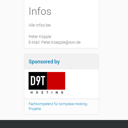
Infos
Alle Infos bei
Peter Köpple
E-Mail: Peter.Koepple@swr.de
Sponsored by
Fachkompetenz für komplexe Hosting-
Projekte