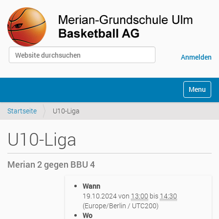
Website durchsuchen
Anmelden
Erweiterte Suche…
S
Toggle na
e
k
Startseite
U10-Liga
t
i
o
U10-Liga
n
e
n
Merian 2 gegen BBU 4
h
Wann
t
19.10.2024
von
13:00
bis
14:30
t
(Europe/Berlin / UTC200)
p
Wo
s