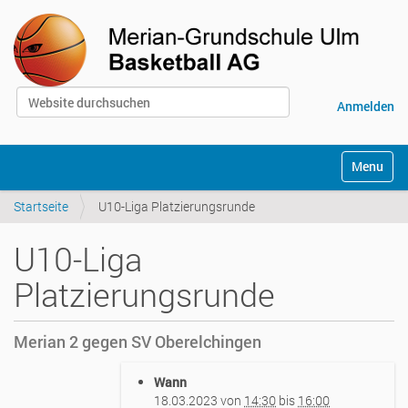
Website durchsuchen
Anmelden
Erweiterte Suche…
S
Toggle na
e
k
Startseite
U10-Liga Platzierungsrunde
t
i
o
U10-Liga
n
e
Platzierungsrunde
n
Merian 2 gegen SV Oberelchingen
h
Wann
t
18.03.2023
von
14:30
bis
16:00
t