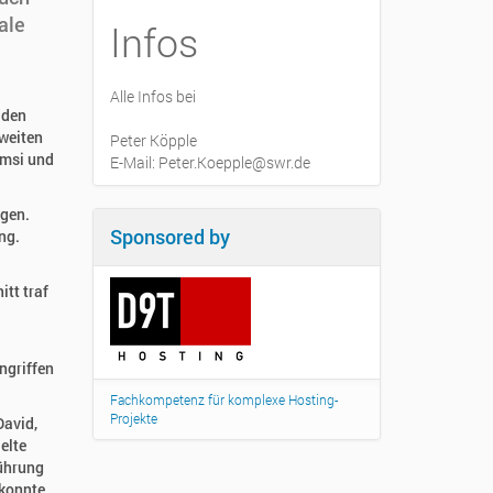
ale
Infos
Alle Infos bei
 den
zweiten
Peter Köpple
amsi und
E-Mail: Peter.Koepple@swr.de
ngen.
Sponsored by
ng.
tt traf
ngriffen
Fachkompetenz für komplexe Hosting-
Projekte
David,
elte
Führung
 konnte