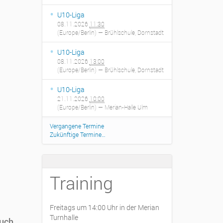
U10-Liga
08.11.2026
11:30
(Europe/Berlin)
— Brühlschule, Dornstadt
U10-Liga
08.11.2026
13:00
(Europe/Berlin)
— Brühlschule, Dornstadt
U10-Liga
21.11.2026
10:00
(Europe/Berlin)
— Merian-Halle Ulm
Vergangene Termine
Zukünftige Termine…
Training
Freitags um 14:00 Uhr in der Merian
Turnhalle
auch