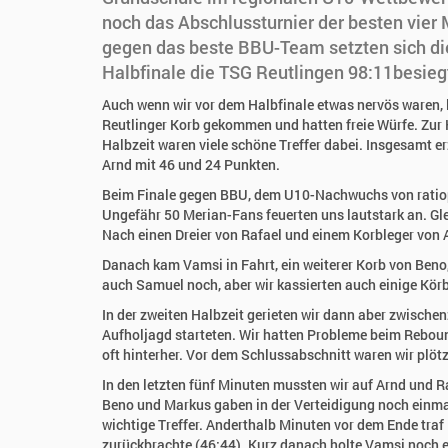
noch das Abschlussturnier der besten vie
gegen das beste BBU-Team setzten sich die
Halbfinale die TSG Reutlingen 98:11besieg
Auch wenn wir vor dem Halbfinale etwas nervös waren, l
Reutlinger Korb gekommen und hatten freie Würfe. Zur 
Halbzeit waren viele schöne Treffer dabei. Insgesamt e
Arnd mit 46 und 24 Punkten.
Beim Finale gegen BBU, dem U10-Nachwuchs von ratiop
Ungefähr 50 Merian-Fans feuerten uns lautstark an. Gle
Nach einen Dreier von Rafael und einem Korbleger von 
Danach kam Vamsi in Fahrt, ein weiterer Korb von Beno,
auch Samuel noch, aber wir kassierten auch einige Kör
In der zweiten Halbzeit gerieten wir dann aber zwisch
Aufholjagd starteten. Wir hatten Probleme beim Reboun
oft hinterher. Vor dem Schlussabschnitt waren wir plöt
In den letzten fünf Minuten mussten wir auf Arnd und Ra
Beno und Markus gaben in der Verteidigung noch einmal
wichtige Treffer. Anderthalb Minuten vor dem Ende traf
zurückbrachte (46:44). Kurz danach holte Vamsi noch e