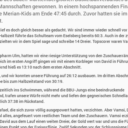
r Mannschaften gewonnen. In einem hochspannenden Fin
 Merian-Kids am Ende 47:45 durch. Zuvor hatten sie im
t.
ief es doch gleich besser als gedacht. Wir sind immer wieder schnell vor
Halbzeit führte das Schulteam vom Eselsberg bereits 60:3. Auch in der 
rzielten wir in dem Spiel sage und schreibe 14 Dreier. Topscorer waren V
harm Ulm, hatten wir eine riesige Unterstützung von den Zuschauerrä
ich im ersten Angriff gingen wir mit einem Korbleger von David in Führu
Arnd hieß es 13:10 nach dem ersten Abschnitt.
 und wir konnten unsere Führung auf 26:12 ausbauen. Im dritten Abschni
be bis zum Halbzeitstand von 30:19.
enzeitlich ins Schwimmen, während die BBU-Jungs eine beeindruckende
d, trafen unsere Würfe nicht mehr und liefen den gegnerischen Schnella
zlich 37:38 im Rückstand.
fael, die sich zuvor völlig ausgepowert hatten, verzichten. Aber Vamsi, 
 alles, angefeuert vom restlichen Team und den Zuschauern. Vamsi erzi
 David aus dem Lauf einen weiten Dreier, der Gold wert war und uns die 
inen Punkt von der Freiwurflinie. Zwölf Sekunden vor der Schlusssirene