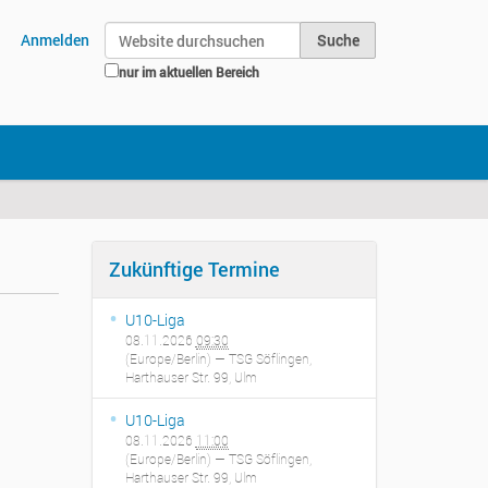
Website durchsuchen
Anmelden
nur im aktuellen Bereich
Erweiterte Suche…
Zukünftige Termine
U10-Liga
08.11.2026
09:30
(Europe/Berlin)
— TSG Söflingen,
Harthauser Str. 99, Ulm
U10-Liga
08.11.2026
11:00
(Europe/Berlin)
— TSG Söflingen,
Harthauser Str. 99, Ulm