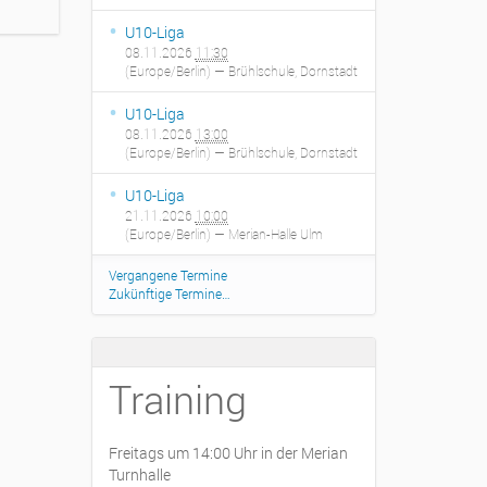
U10-Liga
08.11.2026
11:30
(Europe/Berlin)
— Brühlschule, Dornstadt
U10-Liga
08.11.2026
13:00
(Europe/Berlin)
— Brühlschule, Dornstadt
U10-Liga
21.11.2026
10:00
(Europe/Berlin)
— Merian-Halle Ulm
Vergangene Termine
Zukünftige Termine…
Training
Freitags um 14:00 Uhr in der Merian
Turnhalle