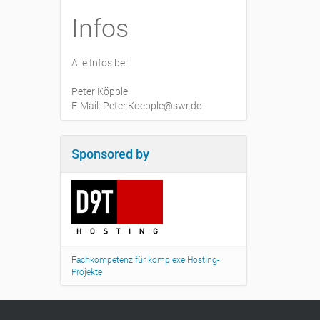
Infos
Alle Infos bei
Peter Köpple
E-Mail: Peter.Koepple@swr.de
Sponsored by
Fachkompetenz für komplexe Hosting-
Projekte