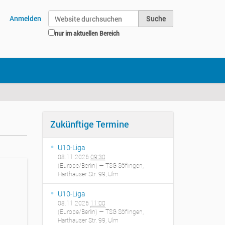
Website durchsuchen
Anmelden
nur im aktuellen Bereich
Erweiterte Suche…
Zukünftige Termine
U10-Liga
08.11.2026
09:30
(Europe/Berlin)
— TSG Söflingen,
Harthauser Str. 99, Ulm
U10-Liga
08.11.2026
11:00
(Europe/Berlin)
— TSG Söflingen,
Harthauser Str. 99, Ulm