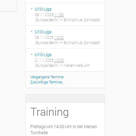
U10-Liga
08.11.2026
11:30
(Europe/Berlin)
— Brühlschule, Dornstadt
U10-Liga
08.11.2026
13:00
(Europe/Berlin)
— Brühlschule, Dornstadt
U10-Liga
21.11.2026
10:00
(Europe/Berlin)
— Merian-Halle Ulm
Vergangene Termine
Zukünftige Termine…
Training
Freitags um 14:00 Uhr in der Merian
Turnhalle