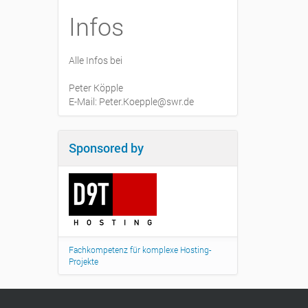
Infos
Alle Infos bei
Peter Köpple
E-Mail: Peter.Koepple@swr.de
Sponsored by
Fachkompetenz für komplexe Hosting-
Projekte