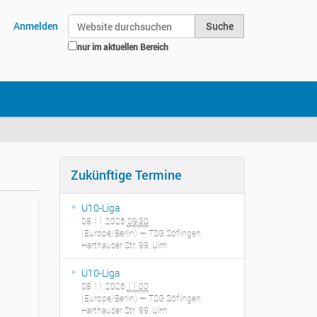
Website durchsuchen
Anmelden
nur im aktuellen Bereich
Erweiterte Suche…
Zukünftige Termine
U10-Liga
08.11.2026
09:30
(Europe/Berlin)
— TSG Söflingen,
Harthauser Str. 99, Ulm
U10-Liga
08.11.2026
11:00
(Europe/Berlin)
— TSG Söflingen,
Harthauser Str. 99, Ulm