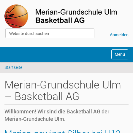
Website durchsuchen
Anmelden
Erweiterte Suche…
S
Toggle na
e
k
Startseite
t
i
o
Merian-Grundschule Ulm
n
e
– Basketball AG
n
Willkommen! Wir sind die Basketball AG der
Merian-Grundschule Ulm.