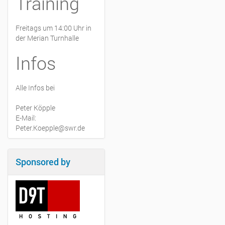
Training
Freitags um 14:00 Uhr in
der Merian Turnhalle
Infos
Alle Infos bei
Peter Köpple
E-Mail:
Peter.Koepple@swr.de
Sponsored by