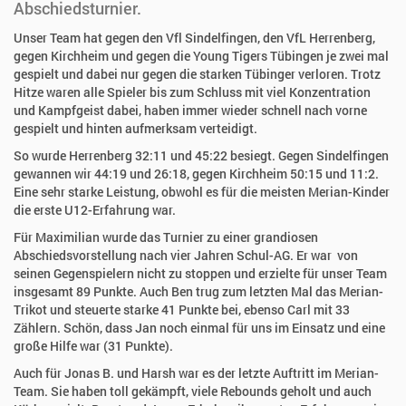
Abschiedsturnier.
Unser Team hat gegen den Vfl Sindelfingen, den VfL Herrenberg,
gegen Kirchheim und gegen die Young Tigers Tübingen je zwei mal
gespielt und dabei nur gegen die starken Tübinger verloren. Trotz
Hitze waren alle Spieler bis zum Schluss mit viel Konzentration
und Kampfgeist dabei, haben immer wieder schnell nach vorne
gespielt und hinten aufmerksam verteidigt.
So wurde Herrenberg 32:11 und 45:22 besiegt. Gegen Sindelfingen
gewannen wir 44:19 und 26:18, gegen Kirchheim 50:15 und 11:2.
Eine sehr starke Leistung, obwohl es für die meisten Merian-Kinder
die erste U12-Erfahrung war.
Für Maximilian wurde das Turnier zu einer grandiosen
Abschiedsvorstellung nach vier Jahren Schul-AG. Er war von
seinen Gegenspielern nicht zu stoppen und erzielte für unser Team
insgesamt 89 Punkte. Auch Ben trug zum letzten Mal das Merian-
Trikot und steuerte starke 41 Punkte bei, ebenso Carl mit 33
Zählern. Schön, dass Jan noch einmal für uns im Einsatz und eine
große Hilfe war (31 Punkte).
Auch für Jonas B. und Harsh war es der letzte Auftritt im Merian-
Team. Sie haben toll gekämpft, viele Rebounds geholt und auch