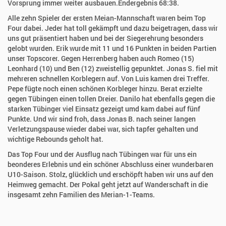
Vorsprung immer weiter ausbauen.Endergebnis 68:38.
Alle zehn Spieler der ersten Meian-Mannschaft waren beim Top
Four dabei. Jeder hat toll gekämpft und dazu beigetragen, dass wir
uns gut präsentiert haben und bei der Siegerehrung besonders
gelobt wurden. Erik wurde mit 11 und 16 Punkten in beiden Partien
unser Topscorer. Gegen Herrenberg haben auch Romeo (15)
Leonhard (10) und Ben (12) zweistellig gepunktet. Jonas S. fiel mit
mehreren schnellen Korblegern auf. Von Luis kamen drei Treffer.
Pepe fügte noch einen schönen Korbleger hinzu. Berat erzielte
gegen Tübingen einen tollen Dreier. Danilo hat ebenfalls gegen die
starken Tübinger viel Einsatz gezeigt umd kam dabei auf fünf
Punkte. Und wir sind froh, dass Jonas B. nach seiner langen
Verletzungspause wieder dabei war, sich tapfer gehalten und
wichtige Rebounds geholt hat.
Das Top Four und der Ausflug nach Tübingen war für uns ein
beonderes Erlebnis und ein schöner Abschluss einer wunderbaren
U10-Saison. Stolz, glücklich und erschöpft haben wir uns auf den
Heimweg gemacht. Der Pokal geht jetzt auf Wanderschaft in die
insgesamt zehn Familien des Merian-1-Teams.