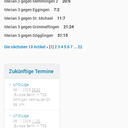
Merian 2 gegen Memmingen 2
20:9
Merian 3 gegen Eggingen
7:2
Merian 3 gegen St. Michael
11:7
Merian 3 gegen Grimmelfingen
21:24
Merian 3 gegen Gögglingen
31:15
Die nächsten 10 Artikel »
[
1
]
2
3
4
5
6
7
...
22
Zukünftige Termine
U10-Liga
08.11.2026
09:30
(Europe/Berlin)
— TSG
Söflingen, Harthauser Str.
99, Ulm
U10-Liga
08.11.2026
11:00
(Europe/Berlin)
— TSG