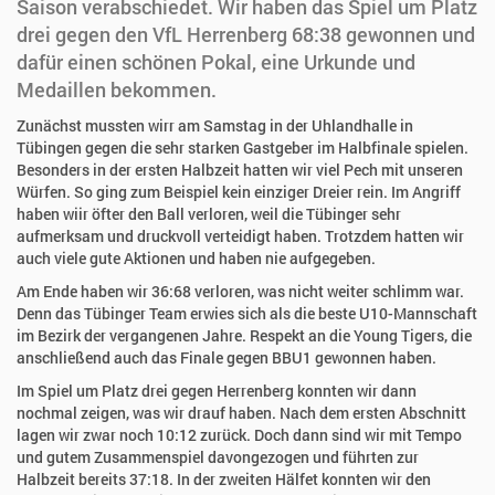
Saison verabschiedet. Wir haben das Spiel um Platz
drei gegen den VfL Herrenberg 68:38 gewonnen und
dafür einen schönen Pokal, eine Urkunde und
Medaillen bekommen.
Zunächst mussten wirr am Samstag in der Uhlandhalle in
Tübingen gegen die sehr starken Gastgeber im Halbfinale spielen.
Besonders in der ersten Halbzeit hatten wir viel Pech mit unseren
Würfen. So ging zum Beispiel kein einziger Dreier rein. Im Angriff
haben wiir öfter den Ball verloren, weil die Tübinger sehr
aufmerksam und druckvoll verteidigt haben. Trotzdem hatten wir
auch viele gute Aktionen und haben nie aufgegeben.
Am Ende haben wir 36:68 verloren, was nicht weiter schlimm war.
Denn das Tübinger Team erwies sich als die beste U10-Mannschaft
im Bezirk der vergangenen Jahre. Respekt an die Young Tigers, die
anschließend auch das Finale gegen BBU1 gewonnen haben.
Im Spiel um Platz drei gegen Herrenberg konnten wir dann
nochmal zeigen, was wir drauf haben. Nach dem ersten Abschnitt
lagen wir zwar noch 10:12 zurück. Doch dann sind wir mit Tempo
und gutem Zusammenspiel davongezogen und führten zur
Halbzeit bereits 37:18. In der zweiten Hälfet konnten wir den