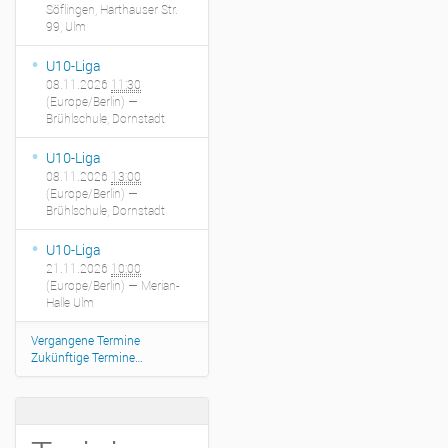
Söflingen, Harthauser Str.
99, Ulm
U10-Liga
08.11.2026
11:30
(Europe/Berlin)
—
Brühlschule, Dornstadt
U10-Liga
08.11.2026
13:00
(Europe/Berlin)
—
Brühlschule, Dornstadt
U10-Liga
21.11.2026
10:00
(Europe/Berlin)
— Merian-
Halle Ulm
Vergangene Termine
Zukünftige Termine…