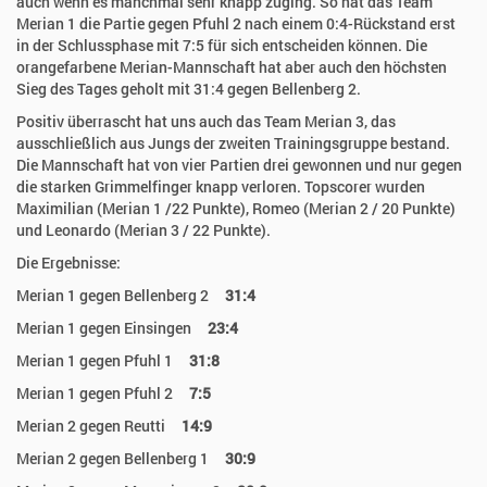
auch wenn es manchmal sehr knapp zuging. So hat das Team
Merian 1 die Partie gegen Pfuhl 2 nach einem 0:4-Rückstand erst
in der Schlussphase mit 7:5 für sich entscheiden können. Die
orangefarbene Merian-Mannschaft hat aber auch den höchsten
Sieg des Tages geholt mit 31:4 gegen Bellenberg 2.
Positiv überrascht hat uns auch das Team Merian 3, das
ausschließlich aus Jungs der zweiten Trainingsgruppe bestand.
Die Mannschaft hat von vier Partien drei gewonnen und nur gegen
die starken Grimmelfinger knapp verloren. Topscorer wurden
Maximilian (Merian 1 /22 Punkte), Romeo (Merian 2 / 20 Punkte)
und Leonardo (Merian 3 / 22 Punkte).
Die Ergebnisse:
Merian 1 gegen Bellenberg 2
31:4
Merian 1 gegen Einsingen
23:4
Merian 1 gegen Pfuhl 1
31:8
Merian 1 gegen Pfuhl 2
7:5
Merian 2 gegen Reutti
14:9
Merian 2 gegen Bellenberg 1
30:9